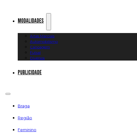
Modalidades
Artes Marciais
Automobilismo
Canoagem
Futsal
Diversos
Publicidade
Braga
Região
Feminino