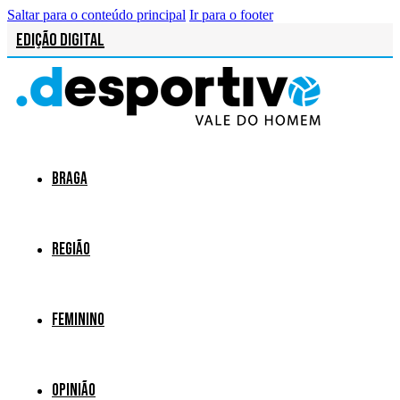
Saltar para o conteúdo principal
Ir para o footer
Edição Digital
Braga
Região
Feminino
Opinião