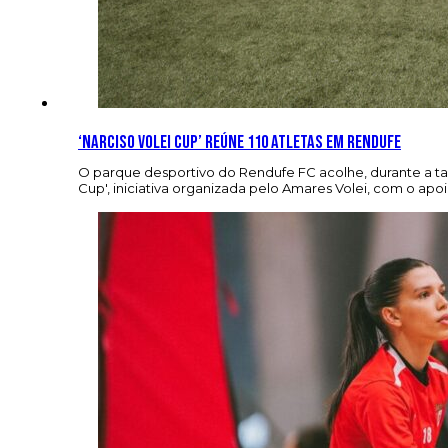
‘Narciso Volei Cup’ reúne 110 atletas em Rendufe
O parque desportivo do Rendufe FC acolhe, durante a tard
Cup', iniciativa organizada pelo Amares Volei, com o 