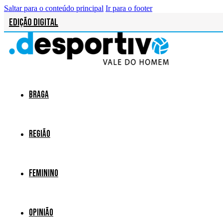
Saltar para o conteúdo principal
Ir para o footer
Edição Digital
Braga
Região
Feminino
Opinião