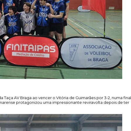
 Taça AV Braga ao vencer o Vitória de Guimarães por 3-2, numa fina
marense protagonizou uma impressionante reviravolta depois de ter