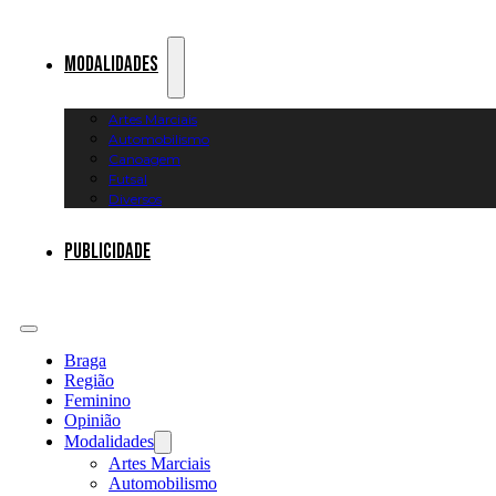
Modalidades
Artes Marciais
Automobilismo
Canoagem
Futsal
Diversos
Publicidade
Braga
Região
Feminino
Opinião
Modalidades
Artes Marciais
Automobilismo