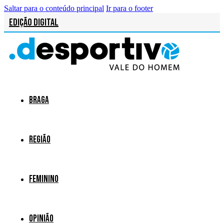
Saltar para o conteúdo principal
Ir para o footer
Edição Digital
Braga
Região
Feminino
Opinião