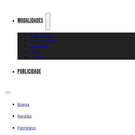
Modalidades
Artes Marciais
Automobilismo
Canoagem
Futsal
Diversos
Publicidade
Braga
Região
Feminino