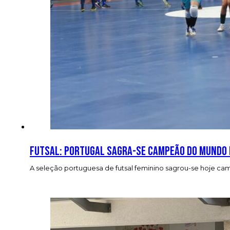
FUTSAL: Portugal sagra-se campeão do mundo d
A seleção portuguesa de futsal feminino sagrou-se hoje camp