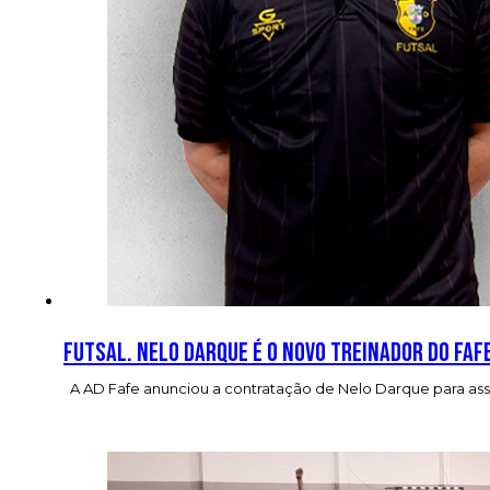
Futsal. Nelo Darque é o novo treinador do Faf
A AD Fafe anunciou a contratação de Nelo Darque para assu