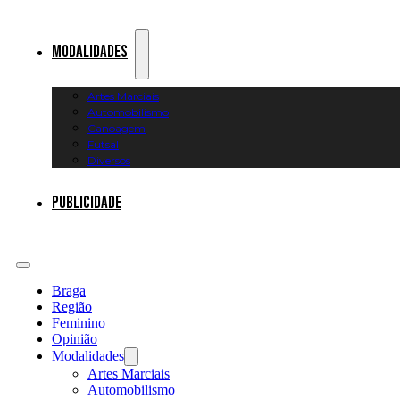
Modalidades
Artes Marciais
Automobilismo
Canoagem
Futsal
Diversos
Publicidade
Braga
Região
Feminino
Opinião
Modalidades
Artes Marciais
Automobilismo