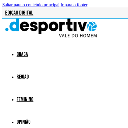
Saltar para o conteúdo principal
Ir para o footer
Edição Digital
Braga
Região
Feminino
Opinião