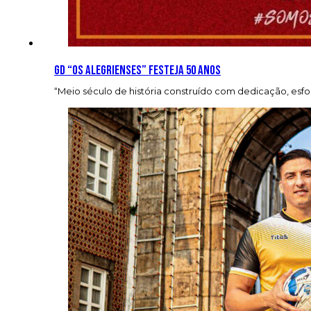
GD “Os Alegrienses” festeja 50 anos
“Meio século de história construído com dedicação, esfo