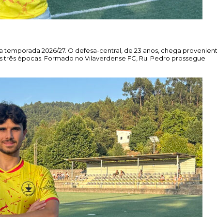
 a temporada 2026/27. O defesa-central, de 23 anos, chega provenien
s três épocas. Formado no Vilaverdense FC, Rui Pedro prossegue