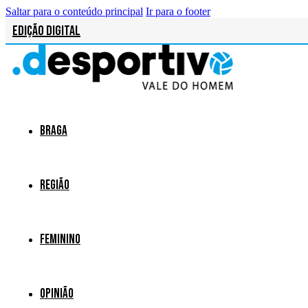
Saltar para o conteúdo principal
Ir para o footer
Edição Digital
Braga
Região
Feminino
Opinião