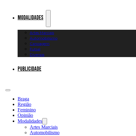
Modalidades
Artes Marciais
Automobilismo
Canoagem
Futsal
Diversos
Publicidade
Braga
Região
Feminino
Opinião
Modalidades
Artes Marciais
Automobilismo