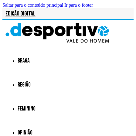
Saltar para o conteúdo principal
Ir para o footer
Edição Digital
Braga
Região
Feminino
Opinião