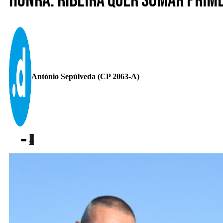
Honra. Ribeira quer somar prim
António Sepúlveda (CP 2063-A)