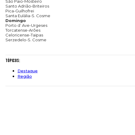
São Paio-Mosteiro
Santo Adrião-Briteiros
Pica-Guilhofrei
Santa Eulália-S. Cosme
Domingo
Porto d’ Ave-Urgeses
Torcatense-Arões
Celoricense-Taipas
Serzedelo-S. Cosme
Tópicos:
Destaque
Região