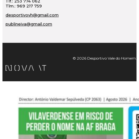
Tlf.: 253 774 062
Tlm.: 969 217 759
desportivovh@gmail.com
publineiva@gmail.com
© 2026 Desportivo Vale do Homem. Tod