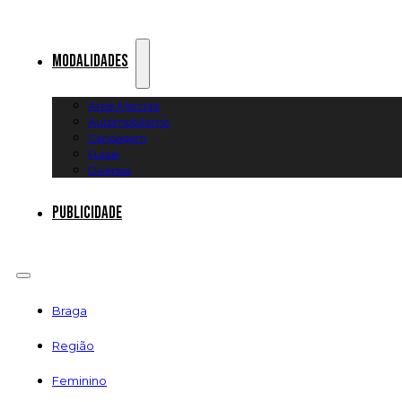
Modalidades
Artes Marciais
Automobilismo
Canoagem
Futsal
Diversos
Publicidade
Braga
Região
Feminino