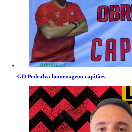
GD Pedralva homenageou capitães