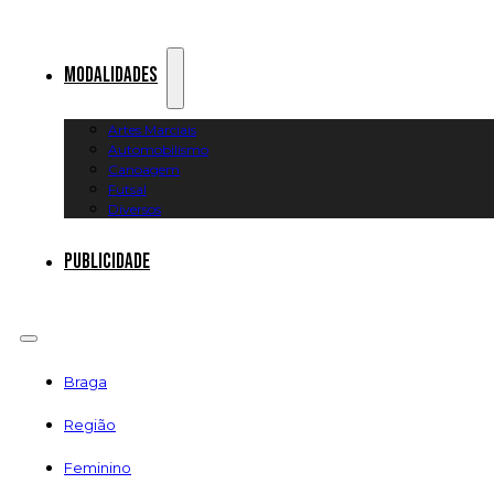
Modalidades
Artes Marciais
Automobilismo
Canoagem
Futsal
Diversos
Publicidade
Braga
Região
Feminino