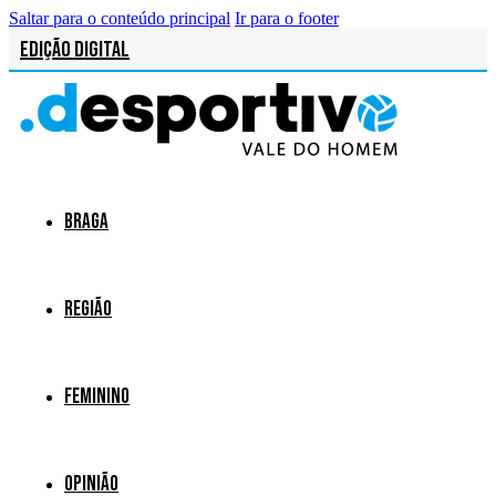
Saltar para o conteúdo principal
Ir para o footer
Edição Digital
Braga
Região
Feminino
Opinião