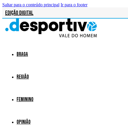
Saltar para o conteúdo principal
Ir para o footer
Edição Digital
Braga
Região
Feminino
Opinião