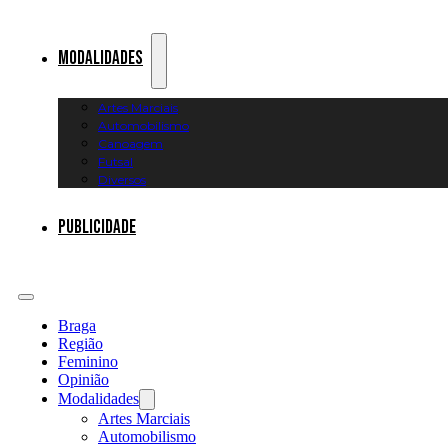
Modalidades
Artes Marciais
Automobilismo
Canoagem
Futsal
Diversos
Publicidade
Braga
Região
Feminino
Opinião
Modalidades
Artes Marciais
Automobilismo