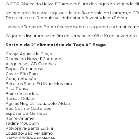
O GDR Ribeira do Neiva-FC Amares é um dos jogos da segunda elimina
No que toca às outras equipas da região do vale do Homem, o GD C
Torcatense e o Rendufe vai defrontar o Juventude da Póvoa.
Lanhas e Terras de Bouro ficaram isentos, seguindo automaticament
Os jogos disputam-se no fim de semana de 09 e 10 de novembro.
Sorteio da 2ª eliminatória da Taça AF Braga
Granja-Águias da Graça
Ribeira do Neiva-FC Amares
Alegrienses-GD Caldelas
Taipas-Cepanense
Cavez-São Paio
Gonça-Abação
Briteiros Santo Estêvão-Mosteiro
Pica-Pousa
Bairro-Viatodos
Rossas-Delães
Águias Negras Tabuadelo-Aldão
São Cosme-Castelões
Esposende-Gémeos
Ronfe-Antime
Tadim-Mouquim
Polvoreira-Santa Eulália
Lousado-São Veríssimo
Santo Adrião-Panoiense