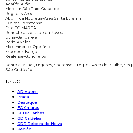
Adaúfe-Airão
Merelim São Paio-Guisande
Regadas-Arões
Aboim da Nóbrega-Ases Santa Eufémia
Oleiros-Torcatense
Este FC-MARCA
Rendufe-Juventude da Póvoa
Ucha-Gandarela
Roriz-Alvelos
Maximinense-Operário
Esporões-Berço
Realense-Gondifelos
Isentos: Lanhas, Urgeses, Soarense, Crespos, Arco de Baúlhe, Seq
São Cristóvão.
Tópicos:
AD Aboim
Braga
Destaque
FC Amares
GCDR Lanhas
GD Caldelas
GDR Rebeira do Neiva
Região