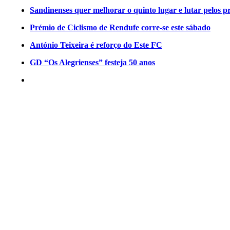
Sandinenses quer melhorar o quinto lugar e lutar pelos p
Prémio de Ciclismo de Rendufe corre-se este sábado
António Teixeira é reforço do Este FC
GD “Os Alegrienses” festeja 50 anos