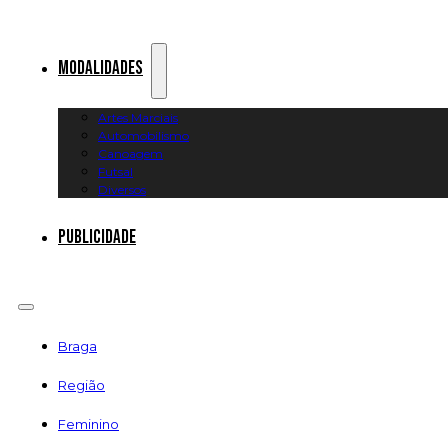
Modalidades
Artes Marciais
Automobilismo
Canoagem
Futsal
Diversos
Publicidade
Braga
Região
Feminino