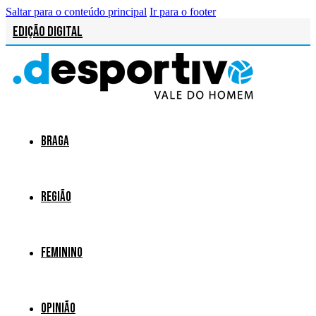
Saltar para o conteúdo principal
Ir para o footer
Edição Digital
Braga
Região
Feminino
Opinião