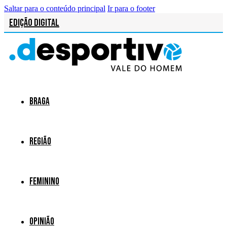
Saltar para o conteúdo principal
Ir para o footer
Edição Digital
Braga
Região
Feminino
Opinião