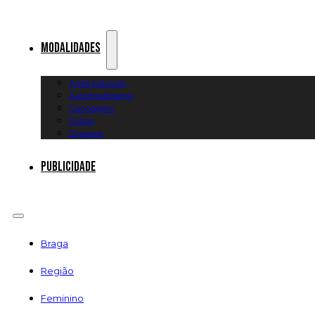
Modalidades
Artes Marciais
Automobilismo
Canoagem
Futsal
Diversos
Publicidade
Braga
Região
Feminino