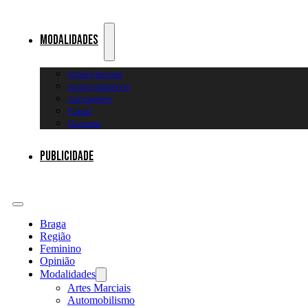
Modalidades
Artes Marciais
Automobilismo
Canoagem
Futsal
Diversos
Publicidade
Braga
Região
Feminino
Opinião
Modalidades
Artes Marciais
Automobilismo