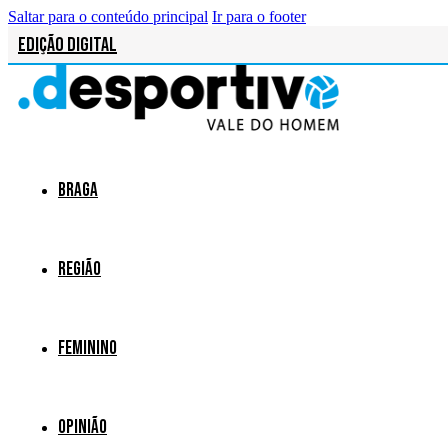
Saltar para o conteúdo principal
Ir para o footer
Edição Digital
Braga
Região
Feminino
Opinião