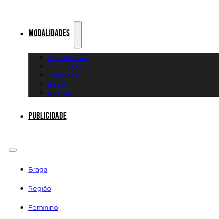
Modalidades
Artes Marciais
Automobilismo
Canoagem
Futsal
Diversos
Publicidade
Braga
Região
Feminino