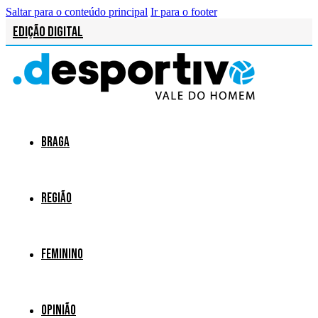
Saltar para o conteúdo principal
Ir para o footer
Edição Digital
Braga
Região
Feminino
Opinião