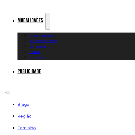
Modalidades
Artes Marciais
Automobilismo
Canoagem
Futsal
Diversos
Publicidade
Braga
Região
Feminino