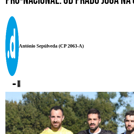
Pró-Nacional. GD Prado joga na
António Sepúlveda (CP 2063-A)