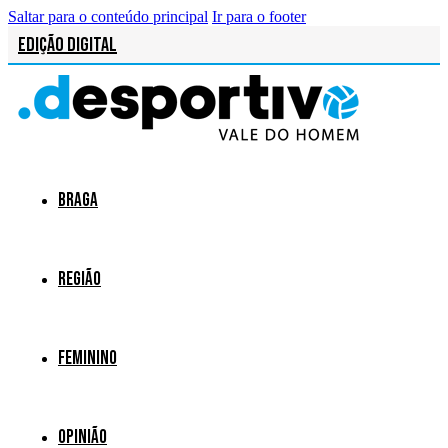
Saltar para o conteúdo principal
Ir para o footer
Edição Digital
Braga
Região
Feminino
Opinião