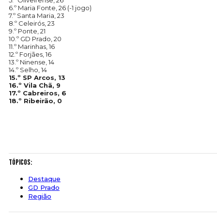
5.º Oliveirense, 26
6.º Maria Fonte, 26 (-1 jogo)
7.º Santa Maria, 23
8.º Celeirós, 23
9.º Ponte, 21
10.º GD Prado, 20
11.º Marinhas, 16
12.º Forjães, 16
13.º Ninense, 14
14.º Selho, 14
15.º SP Arcos, 13
16.º Vila Chã, 9
17.º Cabreiros, 6
18.º Ribeirão, 0
Tópicos:
Destaque
GD Prado
Região