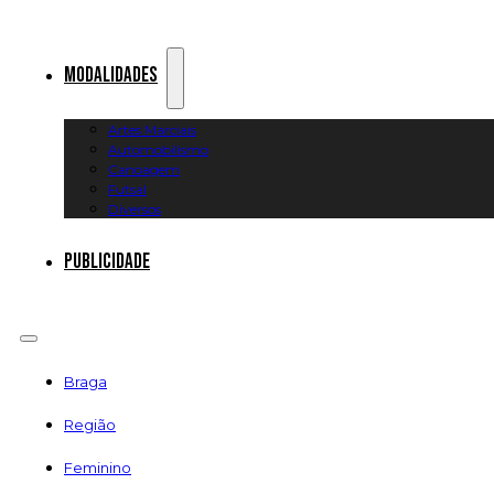
Modalidades
Artes Marciais
Automobilismo
Canoagem
Futsal
Diversos
Publicidade
Braga
Região
Feminino