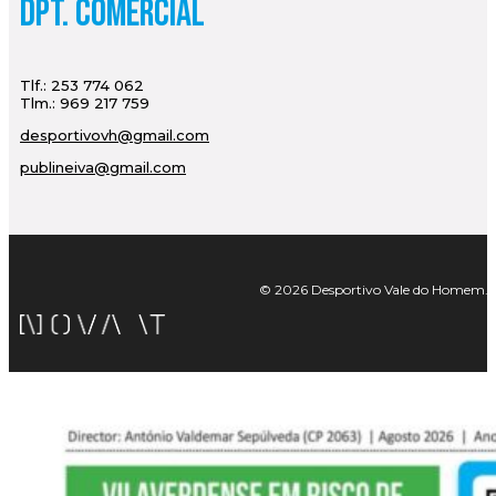
Dpt. Comercial
Tlf.: 253 774 062
Tlm.: 969 217 759
desportivovh@gmail.com
publineiva@gmail.com
© 2026 Desportivo Vale do Homem. Tod