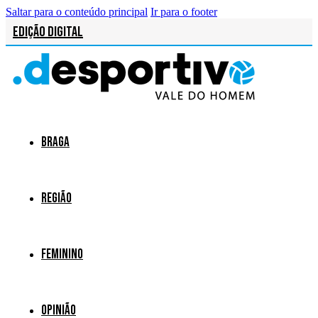
Saltar para o conteúdo principal
Ir para o footer
Edição Digital
Braga
Região
Feminino
Opinião