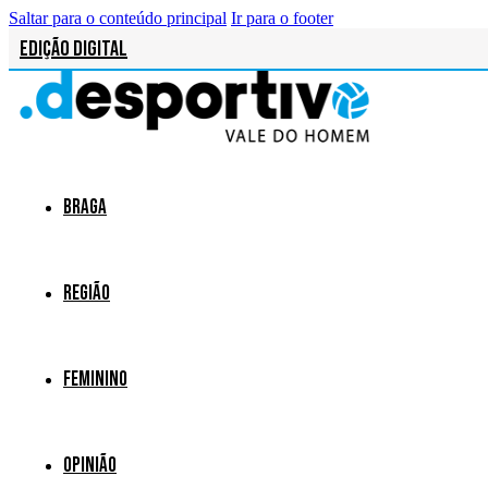
Saltar para o conteúdo principal
Ir para o footer
Edição Digital
Braga
Região
Feminino
Opinião