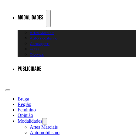
Modalidades
Artes Marciais
Automobilismo
Canoagem
Futsal
Diversos
Publicidade
Braga
Região
Feminino
Opinião
Modalidades
Artes Marciais
Automobilismo