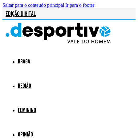
Saltar para o conteúdo principal
Ir para o footer
Edição Digital
Braga
Região
Feminino
Opinião