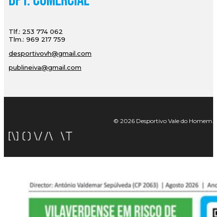
Dpt. Comercial
Tlf.: 253 774 062
Tlm.: 969 217 759
desportivovh@gmail.com
publineiva@gmail.com
© 2026 Desportivo Vale do Homem. Tod