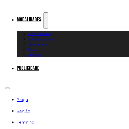
Modalidades
Artes Marciais
Automobilismo
Canoagem
Futsal
Diversos
Publicidade
Braga
Região
Feminino