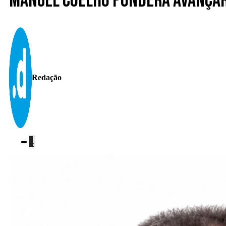
Manuel Coelho pondera avançar 
Redação