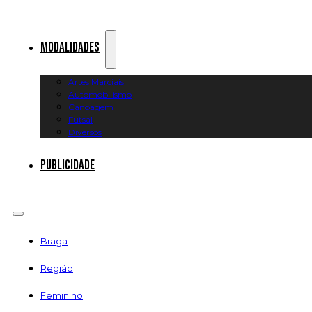
Modalidades
Artes Marciais
Automobilismo
Canoagem
Futsal
Diversos
Publicidade
Braga
Região
Feminino