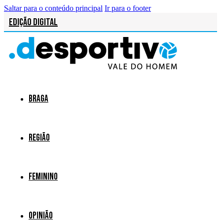
Saltar para o conteúdo principal
Ir para o footer
Edição Digital
Braga
Região
Feminino
Opinião