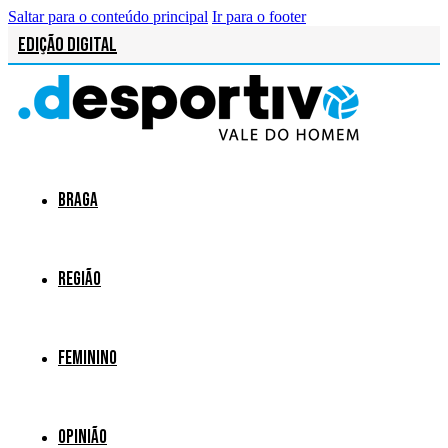
Saltar para o conteúdo principal
Ir para o footer
Edição Digital
Braga
Região
Feminino
Opinião