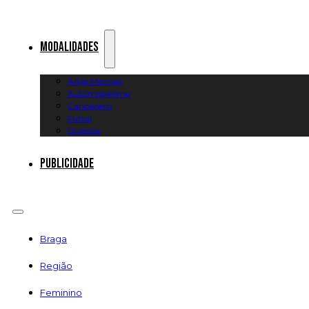
Modalidades
Artes Marciais
Automobilismo
Canoagem
Futsal
Diversos
Publicidade
Braga
Região
Feminino