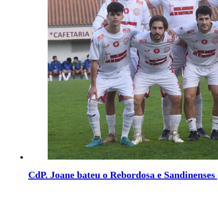
CdP. Joane bateu o Rebordosa e Sandinenses