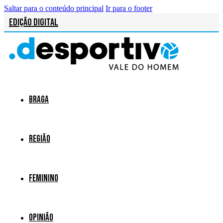
Saltar para o conteúdo principal
Ir para o footer
Edição Digital
Braga
Região
Feminino
Opinião