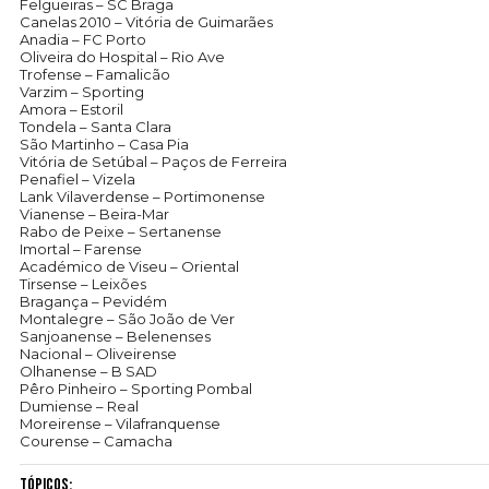
Felgueiras – SC Braga
Canelas 2010 – Vitória de Guimarães
Anadia – FC Porto
Oliveira do Hospital – Rio Ave
Trofense – Famalicão
Varzim – Sporting
Amora – Estoril
Tondela – Santa Clara
São Martinho – Casa Pia
Vitória de Setúbal – Paços de Ferreira
Penafiel – Vizela
Lank Vilaverdense – Portimonense
Vianense – Beira-Mar
Rabo de Peixe – Sertanense
Imortal – Farense
Académico de Viseu – Oriental
Tirsense – Leixões
Bragança – Pevidém
Montalegre – São João de Ver
Sanjoanense – Belenenses
Nacional – Oliveirense
Olhanense – B SAD
Pêro Pinheiro – Sporting Pombal
Dumiense – Real
Moreirense – Vilafranquense
Courense – Camacha
Tópicos: