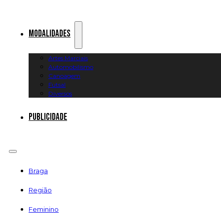
Modalidades
Artes Marciais
Automobilismo
Canoagem
Futsal
Diversos
Publicidade
Braga
Região
Feminino