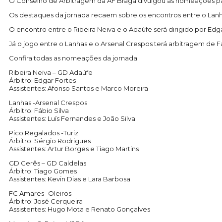
O Conselho de Arbitragem da AF Braga divulgou as nomeações para 
Os destaques da jornada recaem sobre os encontros entre o Lanha
O encontro entre o Ribeira Neiva e o Adaúfe será dirigido por Edga
Já o jogo entre o Lanhas e o Arsenal Crespos terá arbitragem de Fá
Confira todas as nomeações da jornada:
Ribeira Neiva – GD Adaúfe
Árbitro: Edgar Fortes
Assistentes: Afonso Santos e Marco Moreira
Lanhas -Arsenal Crespos
Árbitro: Fábio Silva
Assistentes: Luís Fernandes e João Silva
Pico Regalados -Turiz
Árbitro: Sérgio Rodrigues
Assistentes: Artur Borges e Tiago Martins
GD Gerês – GD Caldelas
Árbitro: Tiago Gomes
Assistentes: Kevin Dias e Lara Barbosa
FC Amares -Oleiros
Árbitro: José Cerqueira
Assistentes: Hugo Mota e Renato Gonçalves