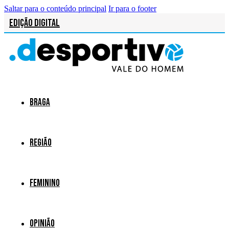
Saltar para o conteúdo principal
Ir para o footer
Edição Digital
Braga
Região
Feminino
Opinião