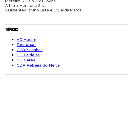
Merelim S. Paio – MJ Póvoa
Árbitro: Henrique Silva
Assistentes: Bruno Leite e Eduarda Matos
Tópicos:
AD Aboim
Destaque
GCDR Lanhas
GD Caldelas
GD Gerês
GDR Rebeira do Neiva