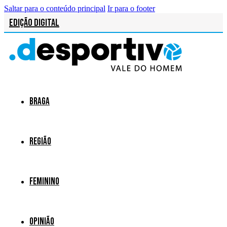
Saltar para o conteúdo principal
Ir para o footer
Edição Digital
Braga
Região
Feminino
Opinião