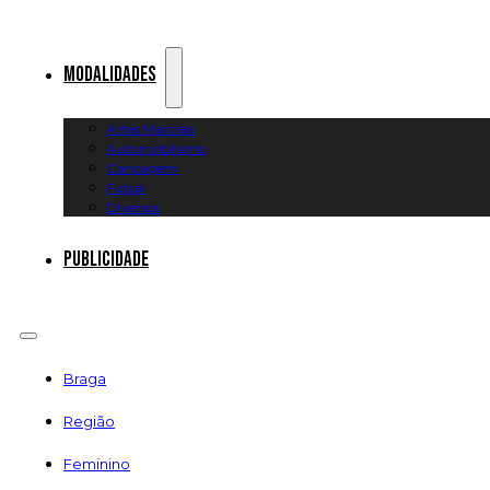
Modalidades
Artes Marciais
Automobilismo
Canoagem
Futsal
Diversos
Publicidade
Braga
Região
Feminino