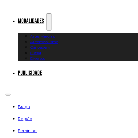
Modalidades
Artes Marciais
Automobilismo
Canoagem
Futsal
Diversos
Publicidade
Braga
Região
Feminino