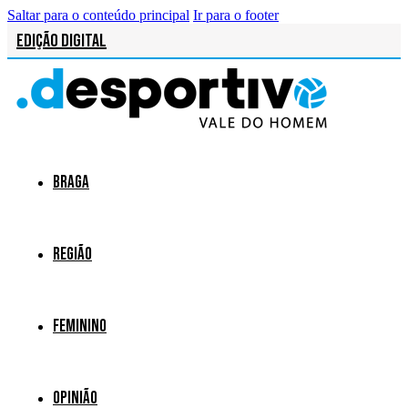
Saltar para o conteúdo principal
Ir para o footer
Edição Digital
Braga
Região
Feminino
Opinião