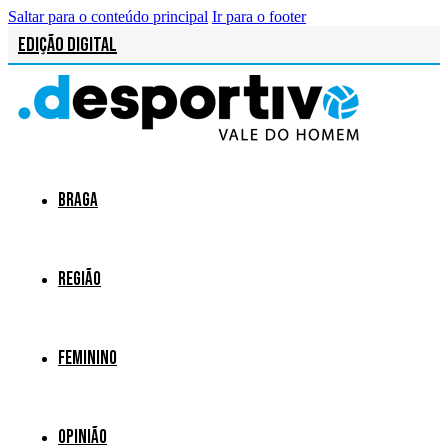
Saltar para o conteúdo principal
Ir para o footer
Edição Digital
Braga
Região
Feminino
Opinião