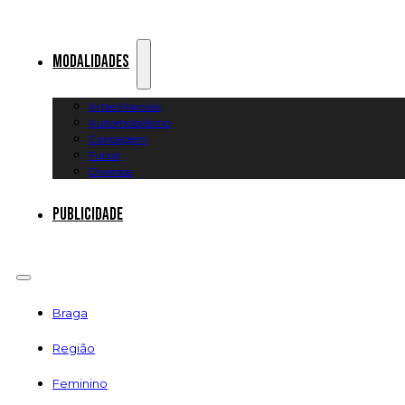
Modalidades
Artes Marciais
Automobilismo
Canoagem
Futsal
Diversos
Publicidade
Braga
Região
Feminino