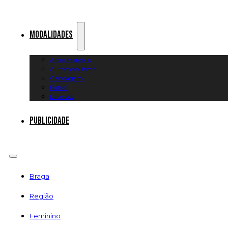
Modalidades
Artes Marciais
Automobilismo
Canoagem
Futsal
Diversos
Publicidade
Braga
Região
Feminino