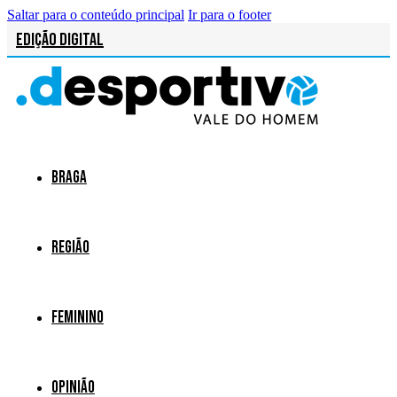
Saltar para o conteúdo principal
Ir para o footer
Edição Digital
Braga
Região
Feminino
Opinião