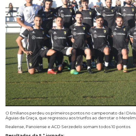
O Emilianos perdeu os primeiros pontos no campeonato da I Divisão
Águias da Graça, que regressou aos triunfos ao derrotar o Merelim
Realense, Panoiense e ACD Serzedelo somam todos 10 pontos.
Resultados da 5.ª jornada: