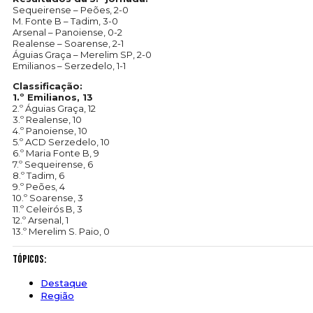
Sequeirense – Peões, 2-0
M. Fonte B – Tadim, 3-0
Arsenal – Panoiense, 0-2
Realense – Soarense, 2-1
Águias Graça – Merelim SP, 2-0
Emilianos – Serzedelo, 1-1
Classificação:
1.º Emilianos, 13
2.º Águias Graça, 12
3.º Realense, 10
4.º Panoiense, 10
5.º ACD Serzedelo, 10
6.º Maria Fonte B, 9
7.º Sequeirense, 6
8.º Tadim, 6
9.º Peões, 4
10.º Soarense, 3
11.º Celeirós B, 3
12.º Arsenal, 1
13.º Merelim S. Paio, 0
Tópicos:
Destaque
Região