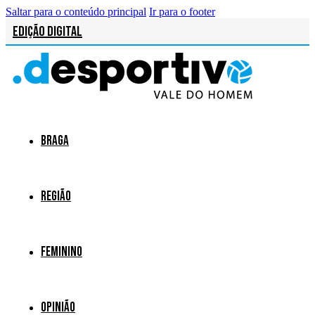
Saltar para o conteúdo principal
Ir para o footer
Edição Digital
Braga
Região
Feminino
Opinião