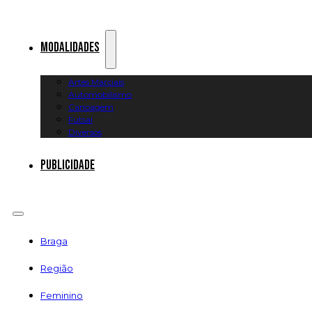
Modalidades
Artes Marciais
Automobilismo
Canoagem
Futsal
Diversos
Publicidade
Braga
Região
Feminino