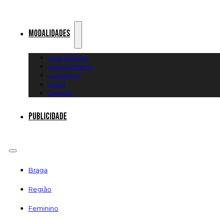
Modalidades
Artes Marciais
Automobilismo
Canoagem
Futsal
Diversos
Publicidade
Braga
Região
Feminino