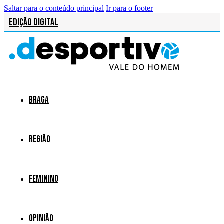
Saltar para o conteúdo principal
Ir para o footer
Edição Digital
Braga
Região
Feminino
Opinião