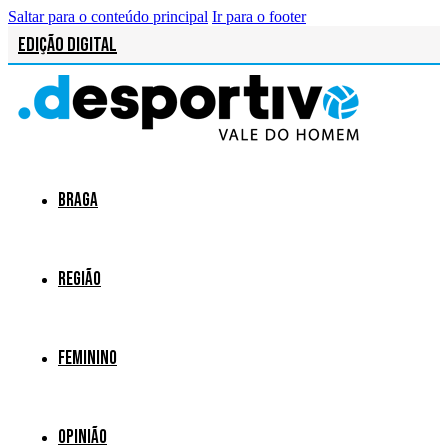
Saltar para o conteúdo principal
Ir para o footer
Edição Digital
Braga
Região
Feminino
Opinião