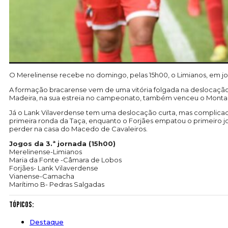
O Merelinense recebe no domingo, pelas 15h00, o Limianos, em j
A formação bracarense vem de uma vitória folgada na deslocaçã
Madeira, na sua estreia no campeonato, também venceu o Montaleg
Já o Lank Vilaverdense tem uma deslocação curta, mas complicado
primeira ronda da Taça, enquanto o Forjães empatou o primeiro 
perder na casa do Macedo de Cavaleiros.
Jogos da 3.ª jornada (15h00)
Merelinense-Limianos
Maria da Fonte -Câmara de Lobos
Forjães- Lank Vilaverdense
Vianense-Camacha
Marítimo B- Pedras Salgadas
Tópicos:
Destaque