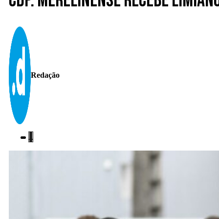
CdP. Merelinense recebe Limian
Redação