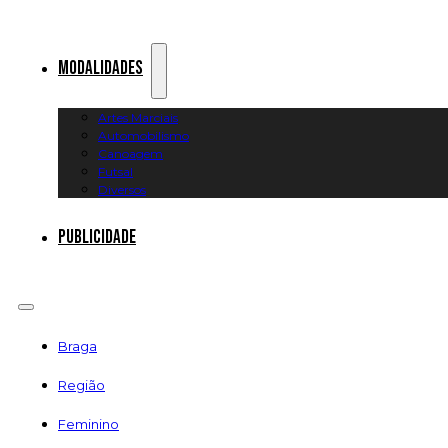
Modalidades
Artes Marciais
Automobilismo
Canoagem
Futsal
Diversos
Publicidade
Braga
Região
Feminino