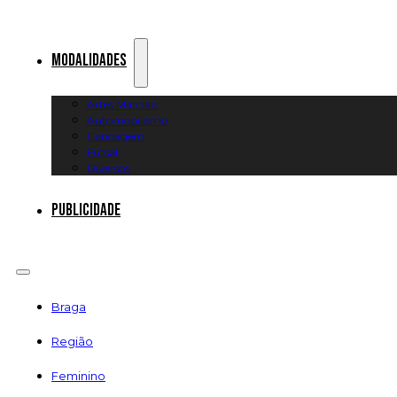
Modalidades
Artes Marciais
Automobilismo
Canoagem
Futsal
Diversos
Publicidade
Braga
Região
Feminino