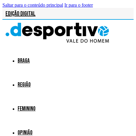
Saltar para o conteúdo principal
Ir para o footer
Edição Digital
Braga
Região
Feminino
Opinião