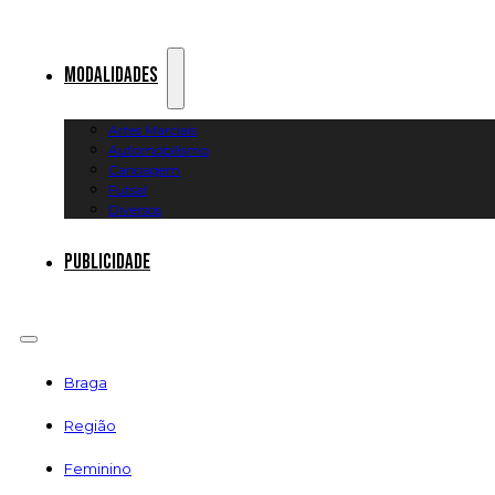
Modalidades
Artes Marciais
Automobilismo
Canoagem
Futsal
Diversos
Publicidade
Braga
Região
Feminino