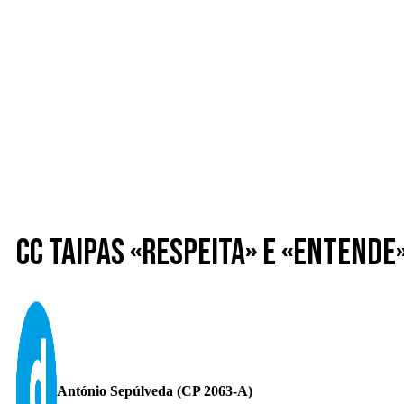
CC Taipas «respeita» e «enten
António Sepúlveda (CP 2063-A)