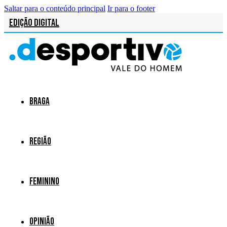
Saltar para o conteúdo principal
Ir para o footer
Edição Digital
Braga
Região
Feminino
Opinião