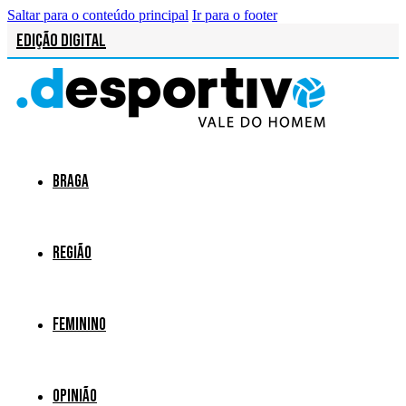
Saltar para o conteúdo principal
Ir para o footer
Edição Digital
Braga
Região
Feminino
Opinião