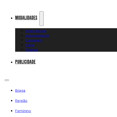
Modalidades
Artes Marciais
Automobilismo
Canoagem
Futsal
Diversos
Publicidade
Braga
Região
Feminino