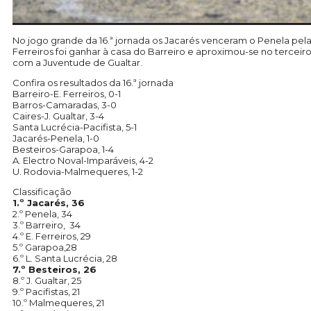
No jogo grande da 16.ª jornada os Jacarés venceram o Penela pe
Ferreiros foi ganhar à casa do Barreiro e aproximou-se no terce
com a Juventude de Gualtar.
Confira os resultados da 16.ª jornada
Barreiro-E. Ferreiros, 0-1
Barros-Camaradas, 3-0
Caires-J. Gualtar, 3-4
Santa Lucrécia-Pacifista, 5-1
Jacarés-Penela, 1-0
Besteiros-Garapoa, 1-4
A. Electro Noval-Imparáveis, 4-2
U. Rodovia-Malmequeres, 1-2
Classificação
1.º Jacarés, 36
2.º Penela, 34
3.º Barreiro, 34
4.º E. Ferreiros, 29
5.º Garapoa,28
6.º L. Santa Lucrécia, 28
7.º Besteiros, 26
8.º J. Gualtar, 25
9.º Pacifistas, 21
10.º Malmequeres, 21