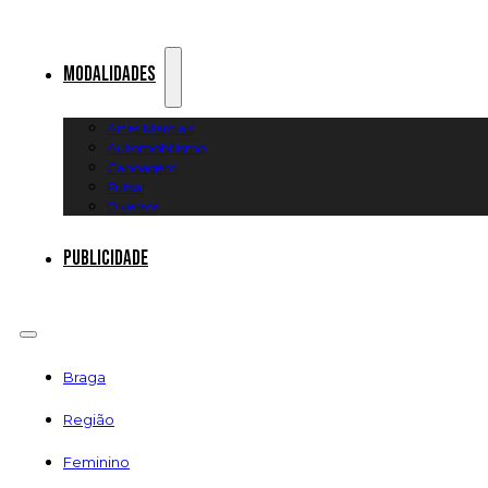
Modalidades
Artes Marciais
Automobilismo
Canoagem
Futsal
Diversos
Publicidade
Braga
Região
Feminino