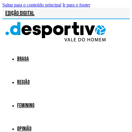
Saltar para o conteúdo principal
Ir para o footer
Edição Digital
Braga
Região
Feminino
Opinião