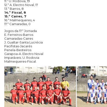
11.º U. Rodovia, 19
12.º A. Electro Noval, 17
13.º Barros, 8
14.º Fiscal, 8
15.º Caires, 7
16.º Malmequeres, 4
17.º Camaradas, 0
Jogos da 17.ª Jornada
E. Ferreiros-Barros
Camaradas-Caires
J. Gualtar-Santa Lucrécia
Pacifistas-Jacarés
Penela-Besteiros
Garapoa-A. Electro Noval
Imparáveis. U. Rodovia
Malmequeres-Fiscal.