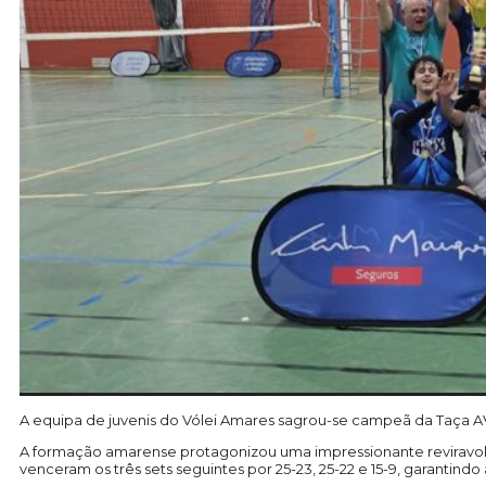
A equipa de juvenis do Vólei Amares sagrou-se campeã da Taça AV 
A formação amarense protagonizou uma impressionante reviravolta 
venceram os três sets seguintes por 25-23, 25-22 e 15-9, garantindo a