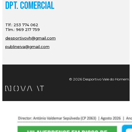
Dpt. Comercial
Tlf.: 253 774 062
Tlm.: 969 217 759
desportivovh@gmail.com
publineiva@gmail.com
© 2026 Desportivo Vale do Homem. Tod