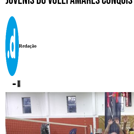
Juvenis do Vólei Amares conqui
Redação