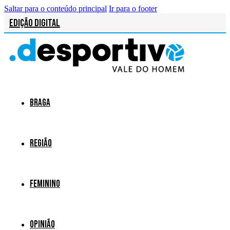
Saltar para o conteúdo principal
Ir para o footer
Edição Digital
Braga
Região
Feminino
Opinião