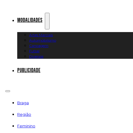
Modalidades
Artes Marciais
Automobilismo
Canoagem
Futsal
Diversos
Publicidade
Braga
Região
Feminino