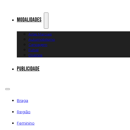
Modalidades
Artes Marciais
Automobilismo
Canoagem
Futsal
Diversos
Publicidade
Braga
Região
Feminino