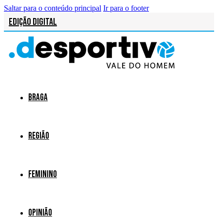
Saltar para o conteúdo principal
Ir para o footer
Edição Digital
Braga
Região
Feminino
Opinião