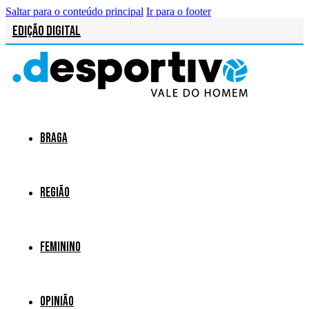
Saltar para o conteúdo principal
Ir para o footer
Edição Digital
Braga
Região
Feminino
Opinião