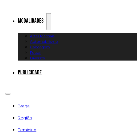
Modalidades
Artes Marciais
Automobilismo
Canoagem
Futsal
Diversos
Publicidade
Braga
Região
Feminino