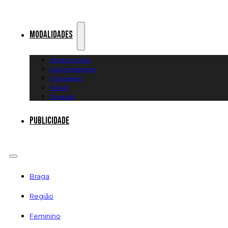
Modalidades
Artes Marciais
Automobilismo
Canoagem
Futsal
Diversos
Publicidade
Braga
Região
Feminino