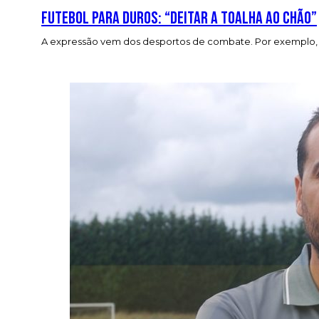
Futebol para duros: “Deitar a toalha ao chão”
A expressão vem dos desportos de combate. Por exemplo, no