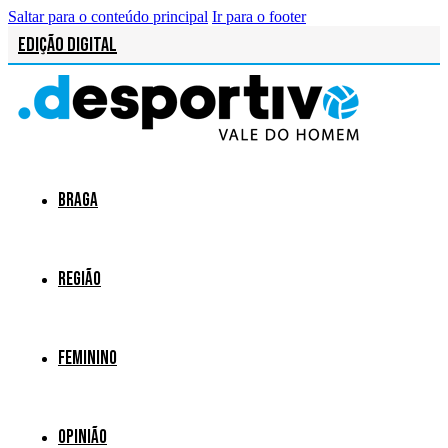
Saltar para o conteúdo principal
Ir para o footer
Edição Digital
Braga
Região
Feminino
Opinião