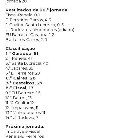
jornada 20.
Resultados da 20.ª jornada:
Fiscal-Penela, 0-1
E. Ferreiros-Barros, 4-3
J. Gualtar-Santa Lucrécia, 0-3
U. Rodovia-Malmequeres (adiado)
EU Barreiro-Garapoa, 1-2
Besteiros-Caires, 2-0
Classificação
1.º Garapoa, 51
2.º Penela, 41
3.º Santa Lucrécia, 40
4.º Jacarés, 39
5.º E. Ferreiros, 29
6.º Caires, 28
7.º Besteiros, 27
8.º Fiscal, 17
9.º EU Barreiro, 16
10.º Barros, 13
11.º J. Gualtar,12
12.º Imparáveis, 11
13.º Malmequeres, 11
14.º U. Rodovia, 7
Próxima jornada:
Imparáveis-Fiscal
Penela-E. Ferreiros