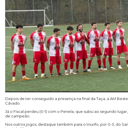
Depois de ter conseguido a presença na final da Taça, a AM Best
Cávado.
Já o Fiscal perdeu (0-1) com o Penela, que subiu ao segundo lugar,
de campeão.
Nos outros jogos, destaque também para o triunfo, por 0-3, do San