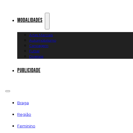
Modalidades
Artes Marciais
Automobilismo
Canoagem
Futsal
Diversos
Publicidade
Braga
Região
Feminino