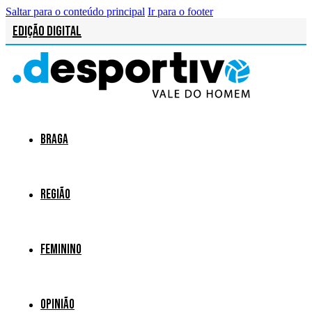
Saltar para o conteúdo principal
Ir para o footer
Edição Digital
Braga
Região
Feminino
Opinião