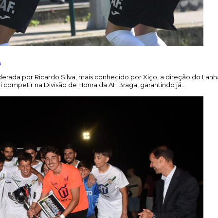
a
derada por Ricardo Silva, mais conhecido por Xiço, a direção do Lanh
 competir na Divisão de Honra da AF Braga, garantindo já…