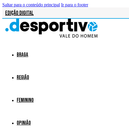
Saltar para o conteúdo principal
Ir para o footer
Edição Digital
Braga
Região
Feminino
Opinião