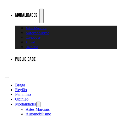
Modalidades
Artes Marciais
Automobilismo
Canoagem
Futsal
Diversos
Publicidade
Braga
Região
Feminino
Opinião
Modalidades
Artes Marciais
Automobilismo