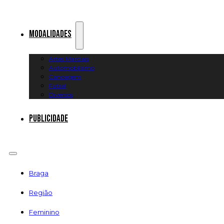
Modalidades
Artes Marciais
Automobilismo
Canoagem
Futsal
Diversos
Publicidade
Braga
Região
Feminino