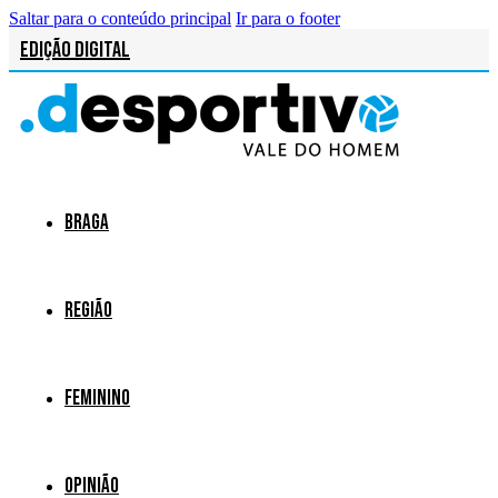
Saltar para o conteúdo principal
Ir para o footer
Edição Digital
Braga
Região
Feminino
Opinião