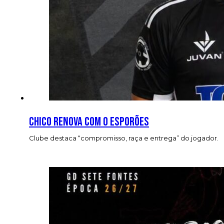
Chico renova com o Esporões
Clube destaca “compromisso, raça e entrega” do jogador.