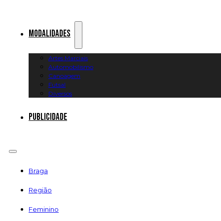
Modalidades
Artes Marciais
Automobilismo
Canoagem
Futsal
Diversos
Publicidade
Braga
Região
Feminino