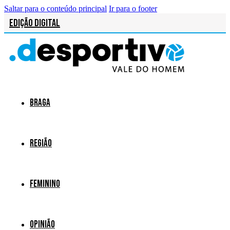
Saltar para o conteúdo principal
Ir para o footer
Edição Digital
Braga
Região
Feminino
Opinião