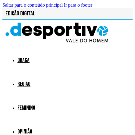
Saltar para o conteúdo principal
Ir para o footer
Edição Digital
Braga
Região
Feminino
Opinião