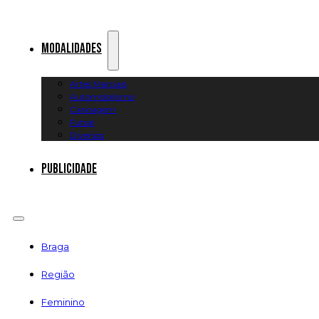
Modalidades
Artes Marciais
Automobilismo
Canoagem
Futsal
Diversos
Publicidade
Braga
Região
Feminino