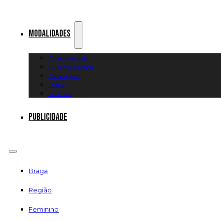
Modalidades
Artes Marciais
Automobilismo
Canoagem
Futsal
Diversos
Publicidade
Braga
Região
Feminino