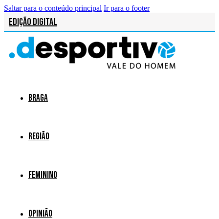
Saltar para o conteúdo principal
Ir para o footer
Edição Digital
Braga
Região
Feminino
Opinião