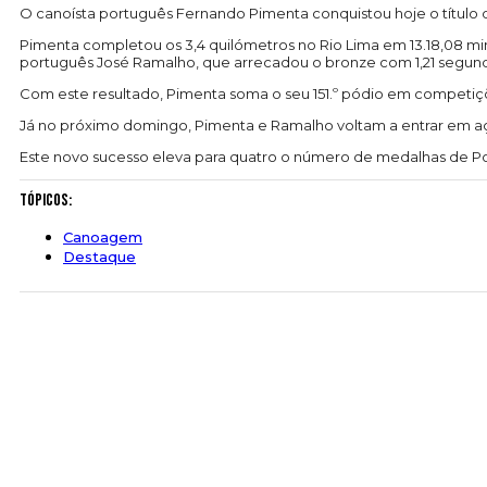
O canoísta português Fernando Pimenta conquistou hoje o título 
Pimenta completou os 3,4 quilómetros no Rio Lima em 13.18,08 mi
português José Ramalho, que arrecadou o bronze com 1,21 segund
Com este resultado, Pimenta soma o seu 151.º pódio em competiç
Já no próximo domingo, Pimenta e Ramalho voltam a entrar em aç
Este novo sucesso eleva para quatro o número de medalhas de Por
Tópicos:
Canoagem
Destaque