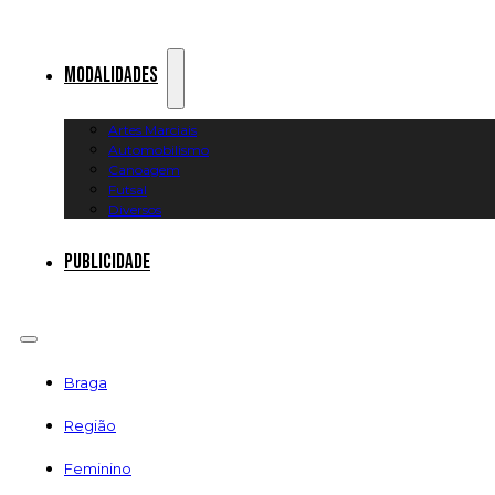
Modalidades
Artes Marciais
Automobilismo
Canoagem
Futsal
Diversos
Publicidade
Braga
Região
Feminino