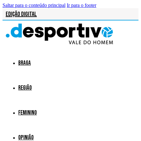
Saltar para o conteúdo principal
Ir para o footer
Edição Digital
Braga
Região
Feminino
Opinião