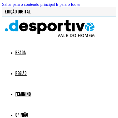
Saltar para o conteúdo principal
Ir para o footer
Edição Digital
Braga
Região
Feminino
Opinião