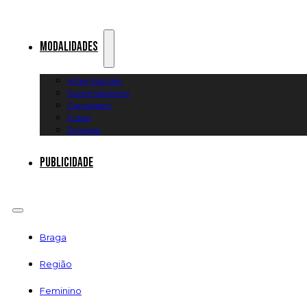
Modalidades
Artes Marciais
Automobilismo
Canoagem
Futsal
Diversos
Publicidade
Braga
Região
Feminino