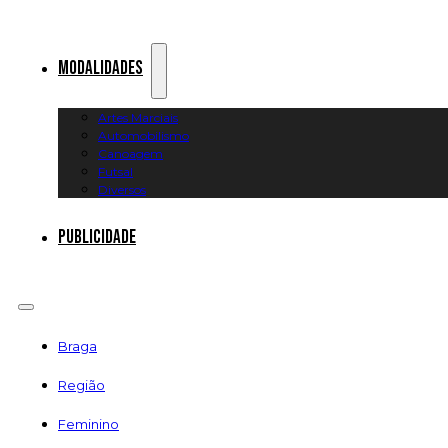
Modalidades
Artes Marciais
Automobilismo
Canoagem
Futsal
Diversos
Publicidade
Braga
Região
Feminino