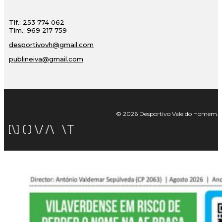
Tlf.: 253 774 062
Tlm.: 969 217 759
desportivovh@gmail.com
publineiva@gmail.com
© 2026 Desportivo Vale do Homem. Tod