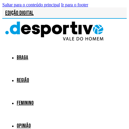
Saltar para o conteúdo principal
Ir para o footer
Edição Digital
Braga
Região
Feminino
Opinião