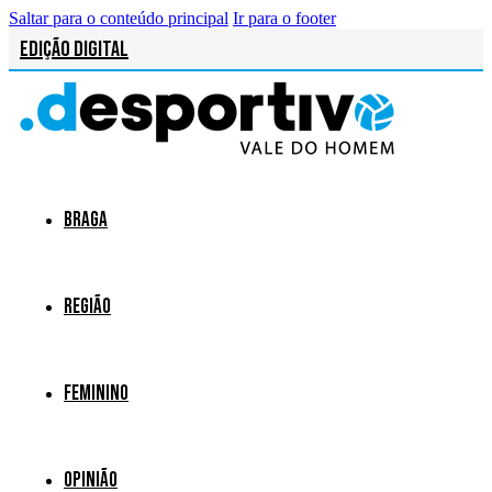
Saltar para o conteúdo principal
Ir para o footer
Edição Digital
Braga
Região
Feminino
Opinião