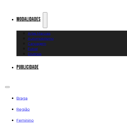
Modalidades
Artes Marciais
Automobilismo
Canoagem
Futsal
Diversos
Publicidade
Braga
Região
Feminino