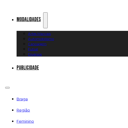
Modalidades
Artes Marciais
Automobilismo
Canoagem
Futsal
Diversos
Publicidade
Braga
Região
Feminino