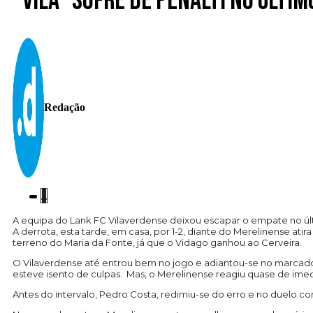
“Vila” sofre de penálti no últi
Redação
A equipa do Lank FC Vilaverdense deixou escapar o empate no últi
A derrota, esta tarde, em casa, por 1-2, diante do Merelinense a
terreno do Maria da Fonte, já que o Vidago ganhou ao Cerveira.
O Vilaverdense até entrou bem no jogo e adiantou-se no marcado
esteve isento de culpas. Mas, o Merelinense reagiu quase de imedi
Antes do intervalo, Pedro Costa, redimiu-se do erro e no duelo c