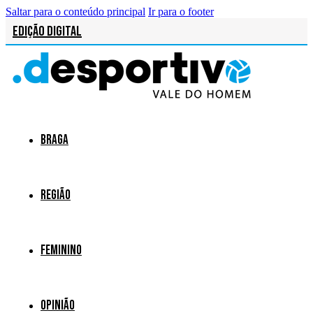
Saltar para o conteúdo principal
Ir para o footer
Edição Digital
Braga
Região
Feminino
Opinião