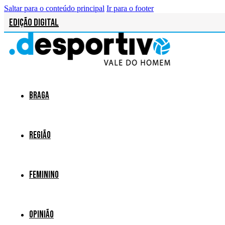
Saltar para o conteúdo principal
Ir para o footer
Edição Digital
Braga
Região
Feminino
Opinião