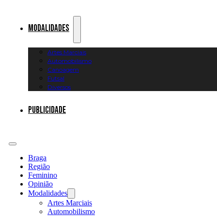
Modalidades
Artes Marciais
Automobilismo
Canoagem
Futsal
Diversos
Publicidade
Braga
Região
Feminino
Opinião
Modalidades
Artes Marciais
Automobilismo