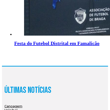
Festa do Futebol Distrital em Famalicão
Últimas Notícias
Canoagem