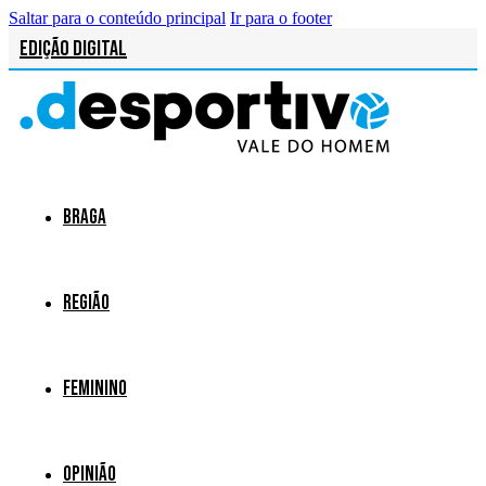
Saltar para o conteúdo principal
Ir para o footer
Edição Digital
Braga
Região
Feminino
Opinião