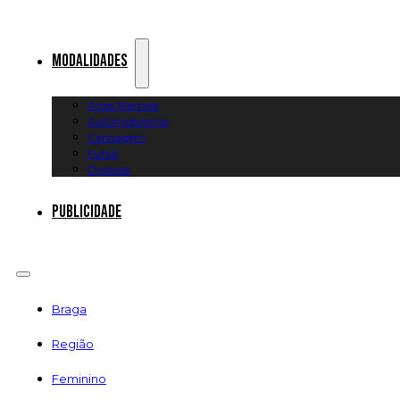
Modalidades
Artes Marciais
Automobilismo
Canoagem
Futsal
Diversos
Publicidade
Braga
Região
Feminino