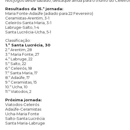
Nos jogos deste sábado, destaque ainda para o triunfo do Celeirós, 
Resultados da 15.ª jornada:
Maria Fonte-Adaúfe (adiado para 22 Fevereiro)
Ceramistas-Arentim, 3-1
Celeirós-Santa Maria, 3-1
Labruge-Salto, 1-4
Santa Lucrécia-Ucha, 5-1
Classificação:
1.º Santa Lucrécia, 30
2.º Arentim, 28
3.º Maria Fonte, 27
4.º Labruge, 22
5.º Salto, 22
6.º Celeirós, 18
7.º Santa Maria, 17
8.º Adaúfe, 17
9.º Ceramistas, 15
10.º Ucha, 10
11.º Viatodos, 2
Próxima jornada:
Viatodos-Celeirós
Adaúfe-Ceramistas
Ucha-Maria Fonte
Salto-Santa Lucrécia
Santa Maria-Labruge