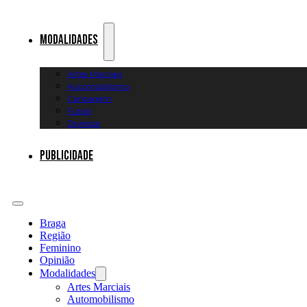
Modalidades
Artes Marciais
Automobilismo
Canoagem
Futsal
Diversos
Publicidade
Braga
Região
Feminino
Opinião
Modalidades
Artes Marciais
Automobilismo