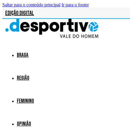
Saltar para o conteúdo principal
Ir para o footer
Edição Digital
Braga
Região
Feminino
Opinião