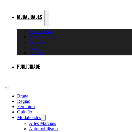
Modalidades
Artes Marciais
Automobilismo
Canoagem
Futsal
Diversos
Publicidade
Braga
Região
Feminino
Opinião
Modalidades
Artes Marciais
Automobilismo