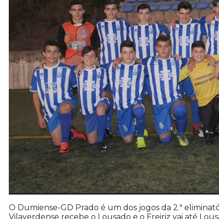
O Dumiense-GD Prado é um dos jogos da 2.ª eliminatór
Vilaverdense recebe o Lousado e o Freiriz vai até Lo