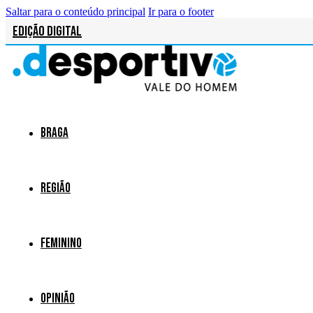
Saltar para o conteúdo principal
Ir para o footer
Edição Digital
Braga
Região
Feminino
Opinião