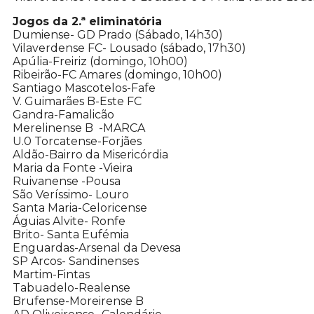
Jogos da 2.ª eliminatória
Dumiense- GD Prado (Sábado, 14h30)
Vilaverdense FC- Lousado (sábado, 17h30)
Apúlia-Freiriz (domingo, 10h00)
Ribeirão-FC Amares (domingo, 10h00)
Santiago Mascotelos-Fafe
V. Guimarães B-Este FC
Gandra-Famalicão
Merelinense B -MARCA
U.0 Torcatense-Forjães
Aldão-Bairro da Misericórdia
Maria da Fonte -Vieira
Ruivanense -Pousa
São Veríssimo- Louro
Santa Maria-Celoricense
Águias Alvite- Ronfe
Brito- Santa Eufémia
Enguardas-Arsenal da Devesa
SP Arcos- Sandinenses
Martim-Fintas
Tabuadelo-Realense
Brufense-Moreirense B