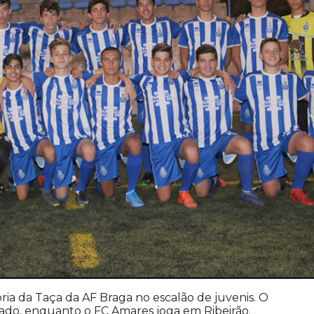
ia da Taça da AF Braga no escalão de juvenis. O
usado, enquanto o FC Amares joga em Ribeirão.