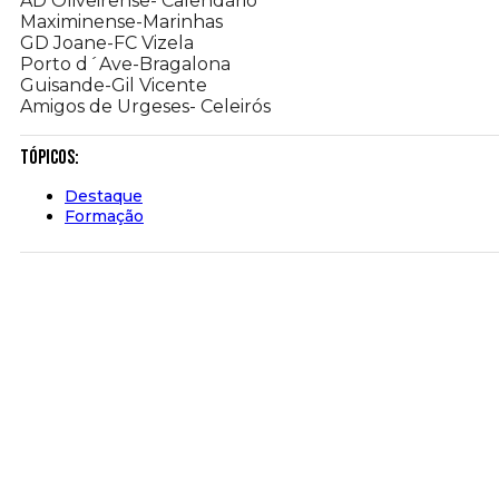
AD Oliveirense- Calendário
Maximinense-Marinhas
GD Joane-FC Vizela
Porto d´Ave-Bragalona
Guisande-Gil Vicente
Amigos de Urgeses- Celeirós
Tópicos:
Destaque
Formação